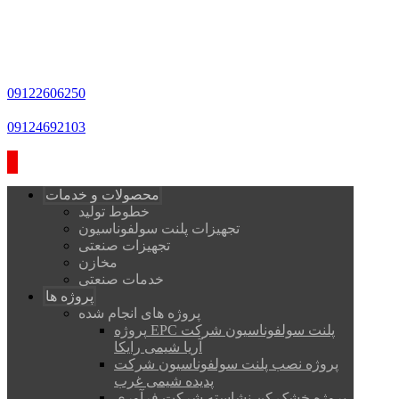
09122606250
09124692103
محصولات و خدمات
خطوط تولید
تجهیزات پلنت سولفوناسیون
تجهیزات صنعتی
مخازن
خدمات صنعتی
پروژه ها
پروژه های انجام شده
پروژه EPC پلنت سولفوناسیون شرکت
آریا شیمی رایکا
پروژه نصب پلنت سولفوناسیون شرکت
پدیده شیمی غرب
پروژه خشک کن نشاسته شرکت فرآوری