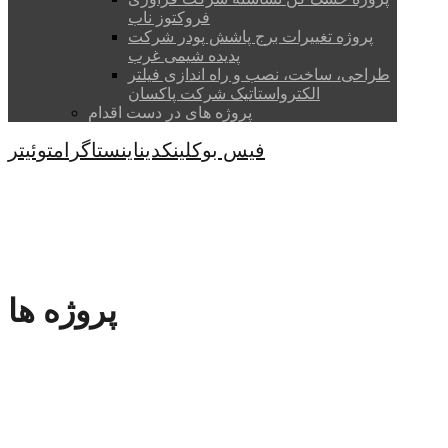
فروکتوز ناب
پروژه تغییرات برج پاشش پودر شرکت
پدیده شیمی غرب
طراحی، ساخت، نصب و راه اندازی فیلتر
الکترواستاتیک شرکت پاکسان
پروژه های در دست اقدام
فیس بوک
لینکدین
اینستاگرام
توئیتر
کپی رایت © 2026
پروژه ها
پروژه ها
HOME