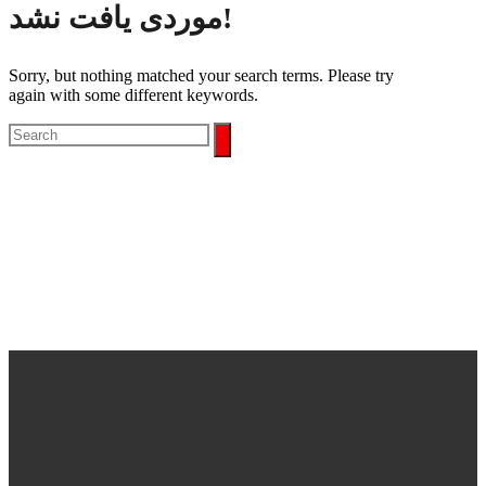
موردی یافت نشد!
Sorry, but nothing matched your search terms. Please try
again with some different keywords.
استان
fidarmakhzanalborz@gmail.com
02645382201