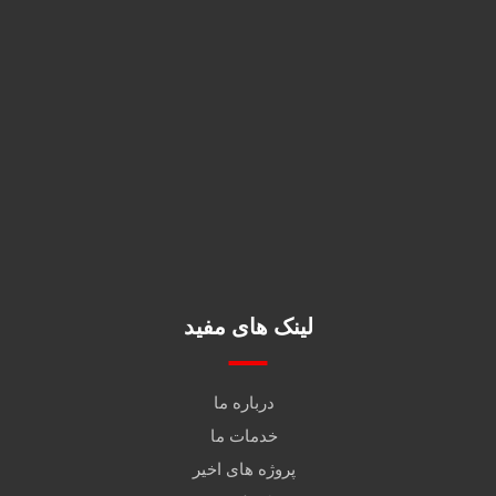
02645382201
fidarmakhzanalborz@gmail.com
استان البرز، نظرآباد، سه راه
نظرآباد، نرسیده به پل سیمان
لینک های مفید
درباره ما
خدمات ما
پروژه های اخیر