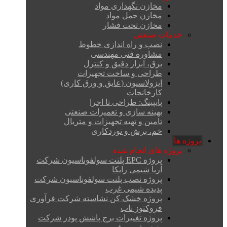
مخازن نگهداری مواد
مخازن حمل مواد
مخازن تحت فشار
خدمات صنعتی
نصب و راه اندازی خطوط
مشاوره فنی مهندسی
برق، ابزار دقیق و کنترل
طراحی و ساخت تجهیزات
ایزولاسیون (عایق و ورق کاری)
کارخانجات
پایپینگ: طراحی تا اجرا
بهینه سازی و تعمیرات صنعتی
تامین و تهیه تجهیزات و متریال
خم، برش و نوردکاری
پروژه ها
پروژه های انجام شده
پروژه EPC پلنت سولفوناسیون شرکت
آریا شیمی رایکا
پروژه نصب پلنت سولفوناسیون شرکت
پدیده شیمی غرب
پروژه خشک کن نشاسته شرکت فرآوری
فروکتوز ناب
پروژه تغییرات برج پاشش پودر شرکت