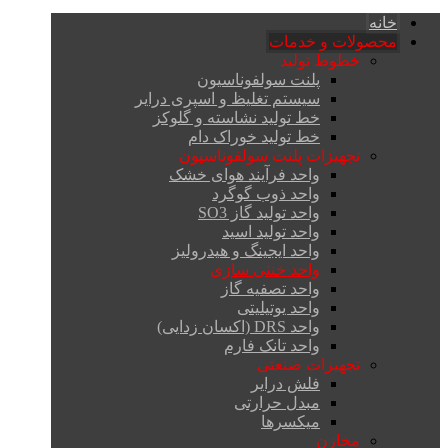
خانه
محصولات و خدمات
خطوط تولید
پلنت سولفوناسیون
سیستم تغلیظ و اسپری درایر
خط تولید نشاسته و گلوکز
خط تولید خوراک دام
تجهیزات پلنت سولفوناسیون
واحد فرآیند هوای خشک
واحد ذوب گوگرد
واحد تولید گاز SO3
واحد تولید اسید
واحد ایجینگ و هیدرولیز
واحد خنثی سازی
واحد تصفیه گاز
واحد یوتیلیتی
واحد DRS (اکسان زدایی)
واحد تانک فارم
تجهیزات صنعتی
فلش درایر
مبدل حرارتی
میکسرها
مخازن