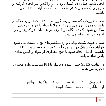
ایجاد شده عمل دی اکسان زدایی از واکنش نیز انجام گرفته و
خروجی یک سیال خنثی شده است که در اینجا SLES می
باشد.
سیال خروجی که بسیار ویسکوز می باشد مجددا وارد میکسر
یا پمپ هموژنایزر می شود تا کاملا با مواد دلخواه افزودنی
میکس شود. یک دستگاه هواگیری نیز عملیات هواگیری را در
ادامه فرایند انجام می دهد.
سیال جهت تثبیت نهایی وارد میکسرهای بچ یا تثبیت می شود.
فرایند میکسینگ در این مرحله با توجه به حساسیت SLES
بایستی کامل انجام شود تا هیچ مقداری از مواد واکنش نداده
باقی نمانده باشد.
در نهایت SLES خنثی شده و پایدار با PH مناسب وارد مخازن
ذخیره می شود.
فیسبوک
X
پینترست
رددیت
لینکدین
واتس
اپ
تلگرام
ایمیل
لینک کوتاه