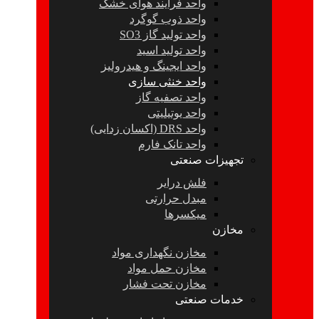
واحد فرآیند هوای خشک
واحد ذوب گوگرد
واحد تولید گاز SO3
واحد تولید اسید
واحد ایجینگ و هیدرولیز
واحد خنثی سازی
واحد تصفیه گاز
واحد یوتیلیتی
واحد DRS (اکسان زدایی)
واحد تانک فارم
تجهیزات صنعتی
فلش درایر
مبدل حرارتی
میکسرها
مخازن
مخازن نگهداری مواد
مخازن حمل مواد
مخازن تحت فشار
خدمات صنعتی