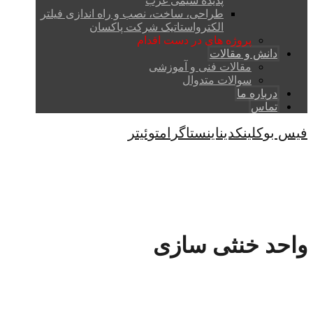
پدیده شیمی غرب
طراحی، ساخت، نصب و راه اندازی فیلتر
الکترواستاتیک شرکت پاکسان
پروژه های در دست اقدام
دانش و مقالات
مقالات فنی و آموزشی
سوالات متدوال
درباره ما
تماس
فیس بوک
لینکدین
اینستاگرام
توئیتر
کپی رایت © 2026
واحد خنثی سازی
صفحه اصلی
معرفی محصولات و تجهیزات
تجهیزات
سولفوناسیون
واحد خنثی سازی