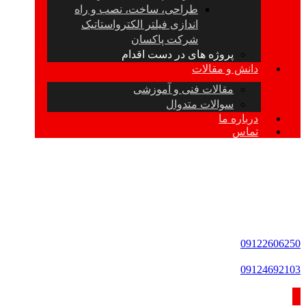
طراحی، ساخت، نصب و راه
اندازی فیلتر الکترواستاتیک
شرکت پاکسان
پروژه های در دست اقدام
دانش و مقالات
مقالات فنی و آموزشی
سوالات متدوال
درباره ما
تماس
09122606250
09124692103