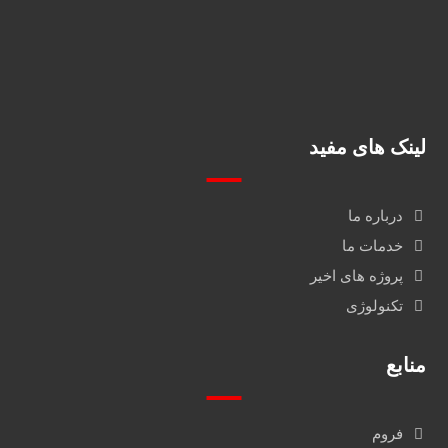
fidarmakhzanalborz@gmail.com
استان البرز، نظرآباد، سه راه
نظرآباد، نرسیده به پل سیمان
لینک های مفید
درباره ما
خدمات ما
پروژه های اخیر
تکنولوژی
منابع
فروم