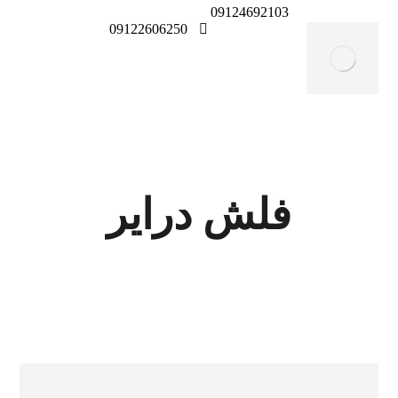
09124692103
09122606250
فلش درایر
معرفی محصولات و تجهیزات
تجهزات صنعتی