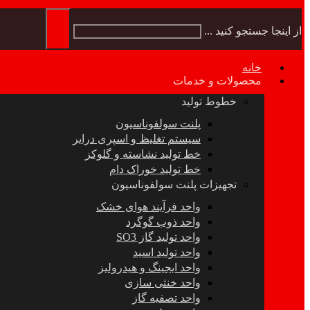
از اینجا جستجو کنید ...
خانه
محصولات و خدمات
خطوط تولید
پلنت سولفوناسیون
سیستم تغلیظ و اسپری درایر
خط تولید نشاسته و گلوکز
خط تولید خوراک دام
تجهیزات پلنت سولفوناسیون
واحد فرآیند هوای خشک
واحد ذوب گوگرد
واحد تولید گاز SO3
واحد تولید اسید
واحد ایجینگ و هیدرولیز
واحد خنثی سازی
واحد تصفیه گاز