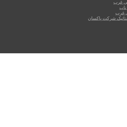
می غرب
ناب
ی غرب
ستاتیک شرکت پاکسان