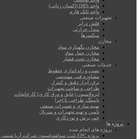
واحد DRS (اکسان زدایی)
واحد تانک فارم
تجهیزات صنعتی
فلش درایر
مبدل حرارتی
میکسرها
مخازن
مخازن نگهداری مواد
مخازن حمل مواد
مخازن تحت فشار
خدمات صنعتی
نصب و راه اندازی خطوط
مشاوره فنی مهندسی
برق، ابزار دقیق و کنترل
طراحی و ساخت تجهیزات
ایزولاسیون (عایق و ورق کاری) کارخانجات
پایپینگ: طراحی تا اجرا
بهینه سازی و تعمیرات صنعتی
تامین و تهیه تجهیزات و متریال
خم، برش و نوردکاری
پروژه ها
پروژه های انجام شده
پروژه EPC پلنت سولفوناسیون شرکت آریا شیمی رایکا