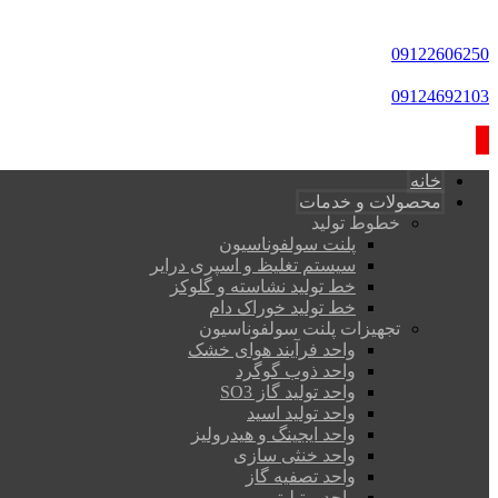
09122606250
09124692103
خانه
محصولات و خدمات
خطوط تولید
پلنت سولفوناسیون
سیستم تغلیظ و اسپری درایر
خط تولید نشاسته و گلوکز
خط تولید خوراک دام
تجهیزات پلنت سولفوناسیون
واحد فرآیند هوای خشک
واحد ذوب گوگرد
واحد تولید گاز SO3
واحد تولید اسید
واحد ایجینگ و هیدرولیز
واحد خنثی سازی
واحد تصفیه گاز
واحد یوتیلیتی