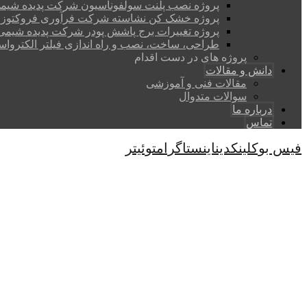
پروژه نصب پلنت سولفوناسیون شرکت پدیده شی
پروژه خشک کن نشاسته شرکت فرآوری فروکتوز 
پروژه تغییرات برج پاشش پودر شرکت پدیده شیم
طراحی، ساخت، نصب و راه اندازی فیلتر الکتروا
پروژه های در دست اقدام
دانش و مقالات
مقالات فنی و آموزشی
سوالات متدوال
درباره ما
تماس
فیس بوک
لینکدین
اینستاگرام
توئیتر
کپی رایت © 2026