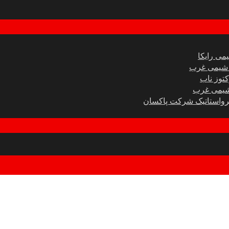
 شیمی غرب
توز ناب
 شیمی غرب
ترواستاتیک شرکت پاکسان