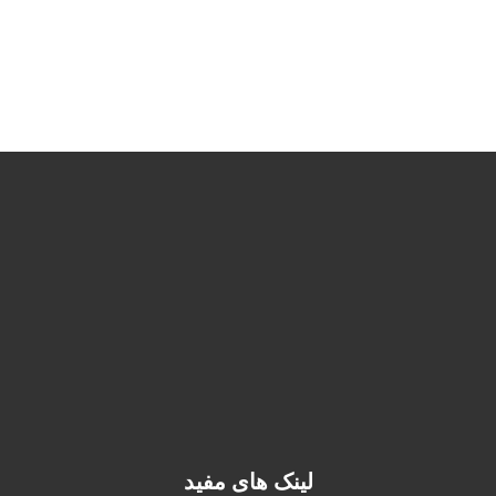
02645382201
fidarmakhzanalborz@gmail.com
استان البرز، نظرآباد، سه راه
نظرآباد، نرسیده به پل سیمان
لینک های مفید