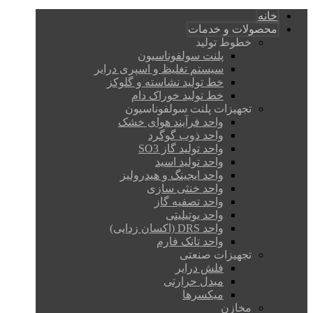
خانه
محصولات و خدمات
خطوط تولید
پلنت سولفوناسیون
سیستم تغلیظ و اسپری درایر
خط تولید نشاسته و گلوکز
خط تولید خوراک دام
تجهیزات پلنت سولفوناسیون
واحد فرآیند هوای خشک
واحد ذوب گوگرد
واحد تولید گاز SO3
واحد تولید اسید
واحد ایجینگ و هیدرولیز
واحد خنثی سازی
واحد تصفیه گاز
واحد یوتیلیتی
واحد DRS (اکسان زدایی)
واحد تانک فارم
تجهیزات صنعتی
فلش درایر
مبدل حرارتی
میکسرها
مخازن