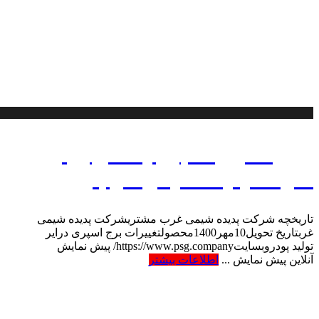
پروژه تغییرات برج پاشش پودر
شرکت پدیده شیمی غرب
تاریخچه شرکت پدیده شیمی غرب مشتریشرکت پدیده شیمی
غربتاریخ تحویل10مهر1400محصولتغییرات برج اسپری درایر
تولید پودروبسایتhttps://www.psg.company/ پیش نمایش
آنلاین پیش نمایش ...
اطلاعات بیشتر