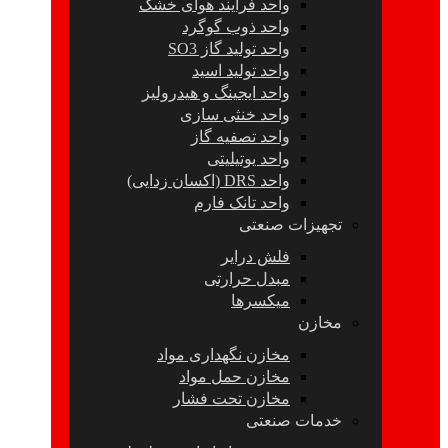
واحد فرآیند هوای خشک
واحد ذوب گوگرد
واحد تولید گاز SO3
واحد تولید اسید
واحد ایجینگ و هیدرولیز
واحد خنثی سازی
واحد تصفیه گاز
واحد یوتیلیتی
واحد DRS (اکسان زدایی)
واحد تانک فارم
تجهیزات صنعتی
فلش درایر
مبدل حرارتی
میکسرها
مخازن
مخازن نگهداری مواد
مخازن حمل مواد
مخازن تحت فشار
خدمات صنعتی