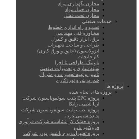
مخازن نگهداری مواد
مخازن حمل مواد
مخازن تحت فشار
خدمات صنعتی
نصب و راه اندازی خطوط
مشاوره فنی مهندسی
برق، ابزار دقیق و کنترل
طراحی و ساخت تجهیزات
ایزولاسیون (عایق و ورق کاری)
کارخانجات
پایپینگ: طراحی تا اجرا
بهینه سازی و تعمیرات صنعتی
تامین و تهیه تجهیزات و متریال
خم، برش و نوردکاری
پروژه ها
پروژه های انجام شده
پروژه EPC پلنت سولفوناسیون شرکت
آریا شیمی رایکا
پروژه نصب پلنت سولفوناسیون شرکت
پدیده شیمی غرب
پروژه خشک کن نشاسته شرکت فرآوری
فروکتوز ناب
پروژه تغییرات برج پاشش پودر شرکت