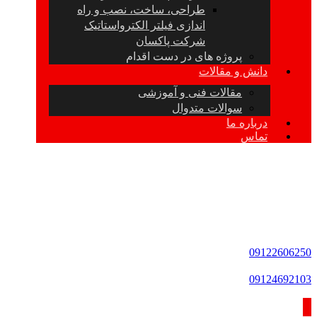
طراحی، ساخت، نصب و راه
اندازی فیلتر الکترواستاتیک
شرکت پاکسان
پروژه های در دست اقدام
دانش و مقالات
مقالات فنی و آموزشی
سوالات متدوال
درباره ما
تماس
09122606250
09124692103