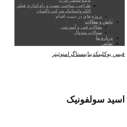
پدیده شیمی غرب
طراحی، ساخت، نصب و راه اندازی فیلتر
الکترواستاتیک شرکت پاکسان
پروژه های در دست اقدام
دانش و مقالات
مقالات فنی و آموزشی
سوالات متدوال
درباره ما
تماس
فیس بوک
لینکدین
اینستاگرام
توئیتر
کپی رایت © 2026
اسید سولفونیک
صفحه اصلی
پروژه ها
اسید سولفونیک