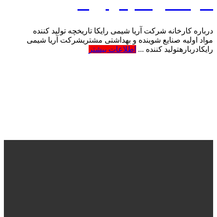
شرکت آریا شیمی رایکا
درباره کارخانه شرکت آریا شیمی رایکا تاریخچه تولید کننده
مواد اولیه صنایع شوینده و بهداشتی مشتریشرکت آریا شیمی
رایکادربارهتولید کننده ...
اطلاعات بیشتر
fidarmakhzanalborz@gmail.com
02645382201
استان
البرز، نظرآباد،