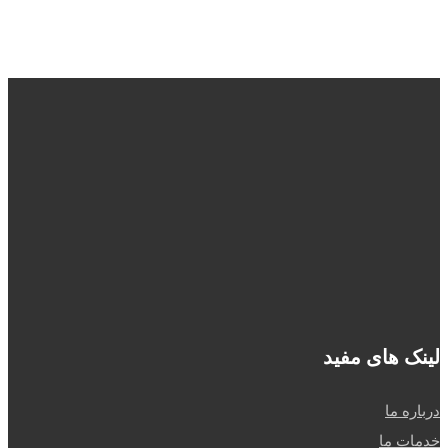
fidarmakhzanalborz@gmail.com
02645382201
استان
البرز، نظرآباد،
سه راه نظرآباد،
نرسیده به پل
سیمان
لینک های مفید
درباره ما
خدمات ما