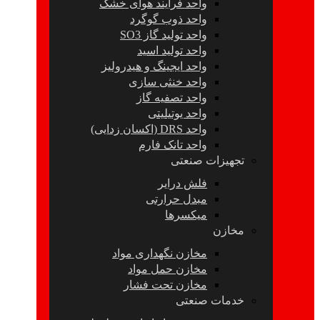
واحد فرآیند هوای خشک
واحد ذوب گوگرد
واحد تولید گاز SO3
واحد تولید اسید
واحد ایجینگ و هیدرولیز
واحد خنثی سازی
واحد تصفیه گاز
واحد یوتیلیتی
واحد DRS (اکسان زدایی)
واحد تانک فارم
تجهیزات صنعتی
فلش درایر
مبدل حرارتی
میکسرها
مخازن
مخازن نگهداری مواد
مخازن حمل مواد
مخازن تحت فشار
خدمات صنعتی