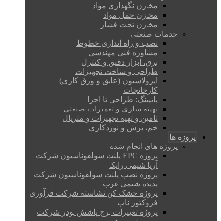
مخازن نگهداری مواد
مخازن حمل مواد
مخازن تحت فشار
خدمات صنعتی
نصب و راه اندازی خطوط
مشاوره فنی مهندسی
برق، ابزار دقیق و کنترل
طراحی و ساخت تجهیزات
ایزولاسیون (عایق و ورق کاری)
کارخانجات
پایپینگ: طراحی تا اجرا
بهینه سازی و تعمیرات صنعتی
تامین و تهیه تجهیزات و متریال
خم، برش و نوردکاری
پروژه ها
پروژه های انجام شده
پروژه EPC پلنت سولفوناسیون شرکت
آریا شیمی رایکا
پروژه نصب پلنت سولفوناسیون شرکت
پدیده شیمی غرب
پروژه خشک کن نشاسته شرکت فرآوری
فروکتوز ناب
پروژه تغییرات برج پاشش پودر شرکت