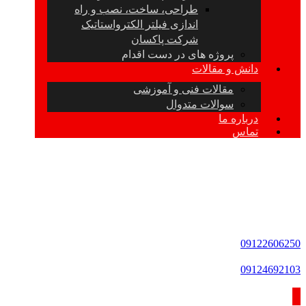
طراحی، ساخت، نصب و راه
اندازی فیلتر الکترواستاتیک
شرکت پاکسان
پروژه های در دست اقدام
دانش و مقالات
مقالات فنی و آموزشی
سوالات متدوال
درباره ما
تماس
09122606250
09124692103