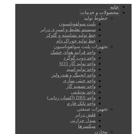
خانه
محصولات و خدمات
خطوط تولید
پلنت سولفوناسیون
سیستم تغلیظ و اسپری درایر
خط تولید نشاسته و گلوکز
خط تولید خوراک دام
تجهیزات پلنت سولفوناسیون
واحد فرآیند هوای خشک
واحد ذوب گوگرد
واحد تولید گاز SO3
واحد تولید اسید
واحد ایجینگ و هیدرولیز
واحد خنثی سازی
واحد تصفیه گاز
واحد یوتیلیتی
واحد DRS (اکسان زدایی)
واحد تانک فارم
تجهیزات صنعتی
فلش درایر
مبدل حرارتی
میکسرها
مخازن